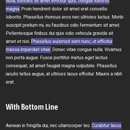
nulla, ultricies sit amet efficitur quis, congue lobortis
magna.
Proin hendrerit dolor sit amet erat convallis
lobortis. Phasellus rhoncus eros nec ultricies luctus. Morbi
suscipit pretium mi, eu faucibus odio fermentum sit amet.
Pellentesque finibus dui quis odio vehicula gravida sit
amet et nisi.
Phasellus euismod sem nunc, ut efficitur
massa imperdiet vitae.
Donec vitae congue nulla. Vivamus
non porta augue. Fusce porttitor metus eget lectus
consequat, sit amet feugiat magna vulputate. Phasellus
iaculis tellus augue, at ultrices lacus efficitur. Mauris a nibh
erat.
With Bottom Line
Aenean in fringilla dui, nec ullamcorper leo.
Curabitur lacus